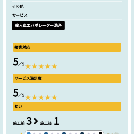
その他
サービス
輸入車エバポレーター洗浄
接客対応
5
／5
サービス満足度
5
／5
匂い
3
1
施工前
施工後