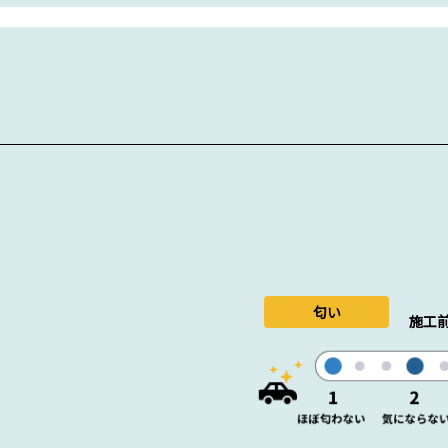
匂い
施工