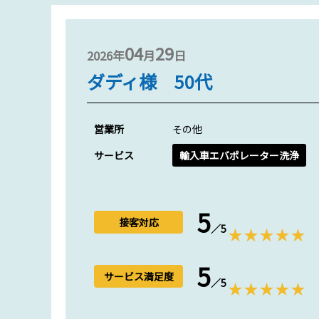
04
29
2026年
月
日
ダディ様 50代
営業所
その他
サービス
輸入車エバポレーター洗浄
5
接客対応
／5
5
サービス満足度
／5