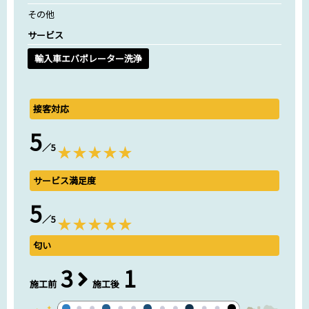
その他
サービス
輸入車エバポレーター洗浄
接客対応
5
／5
サービス満足度
5
／5
匂い
3
1
施工前
施工後