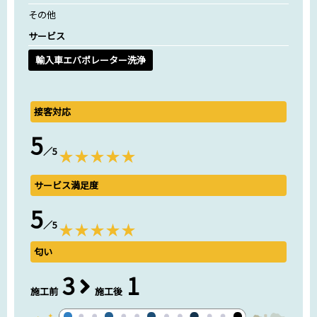
その他
サービス
輸入車エバポレーター洗浄
接客対応
5
／5
サービス満足度
5
／5
匂い
3
1
施工前
施工後