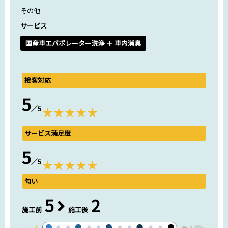
その他
サービス
国産車エバポレーター洗浄 ＋ 車内消臭
接客対応
5
／5
サービス満足度
5
／5
匂い
5
2
施工前
施工後