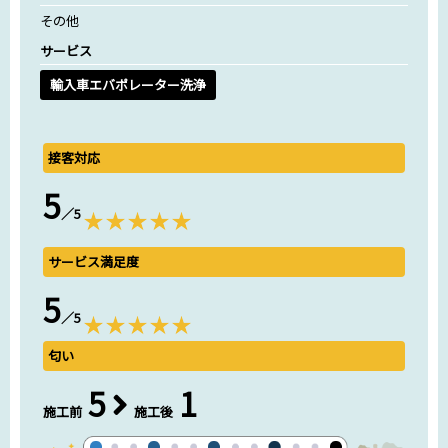
その他
サービス
輸入車エバポレーター洗浄
接客対応
5
／5
サービス満足度
5
／5
匂い
5
1
施工前
施工後