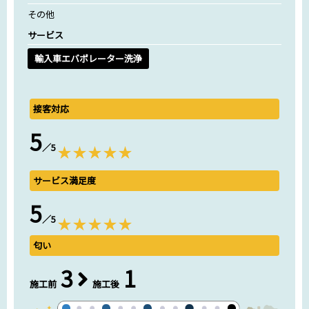
その他
サービス
輸入車エバポレーター洗浄
接客対応
5
／5
サービス満足度
5
／5
匂い
3
1
施工前
施工後