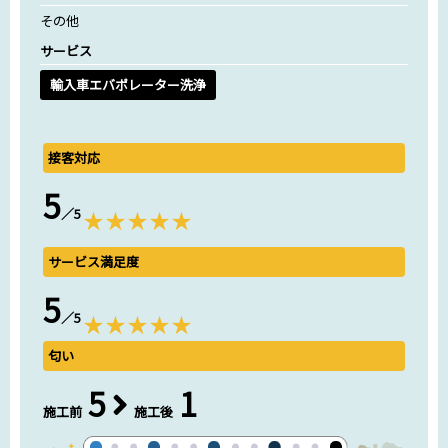
その他
サービス
輸入車エバポレーター洗浄
接客対応
5
／5
サービス満足度
5
／5
匂い
5
1
施工前
施工後