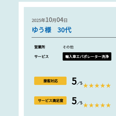
10
04
2025年
月
日
ゆう様 30代
営業所
その他
サービス
輸入車エバポレーター洗浄
5
接客対応
／5
5
サービス満足度
／5