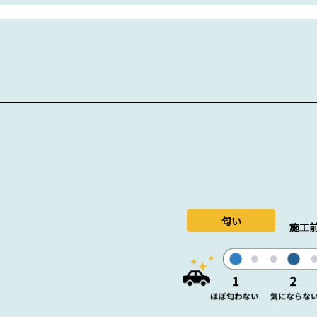
匂い
施工