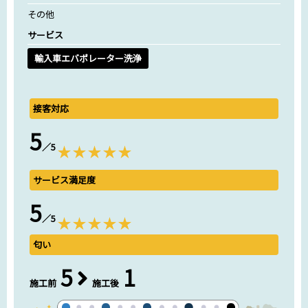
その他
サービス
輸入車エバポレーター洗浄
接客対応
5
／5
サービス満足度
5
／5
匂い
5
1
施工前
施工後